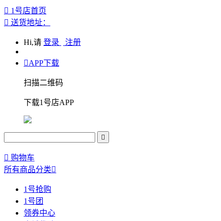

1号店首页

送货地址：
Hi,请
登录
注册

APP下载
扫描二维码
下载1号店APP


购物车
所有商品分类

1号抢购
1号团
领券中心