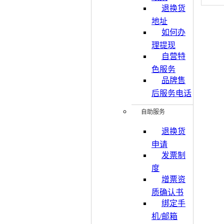
退换货
地址
如何办
理提现
自营特
色服务
品牌售
后服务电话
自助服务
退换货
申请
发票制
度
增票资
质确认书
绑定手
机/邮箱