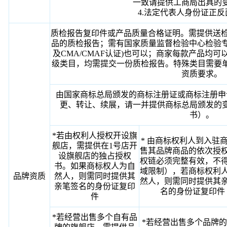
一致请提供工商局出具的
4.法定代表人身份证正
质检报告复印件或产品质量合格证明。需提供送检
品的质检报告；需有国家质量监督检验中心检验专
及CMA/CMAF认证)也可以；商家每款产品均
级类目，均需提交一份质检报告。特殊类目需要
资质要求。
由国家商标总局颁发的商标注册证或商标注册申
更、转让、续展，请一并提供商标总局颁发的
书）。
*若由权利人授权开设旗
* 由商标权利人到入驻
舰店，需提供在1号店开
售其品牌商品的依次授
设旗舰店的独占授权
权链必须完整有效，不
书。如果商标权人为自
域限制），若商标权利
品牌资质
然人，则需同时提供其
然人，则需同时提供其
亲笔签名的身份证复印
名的身份证复印件
件
*若经营出售多个自有品
*若经营出售多个品牌