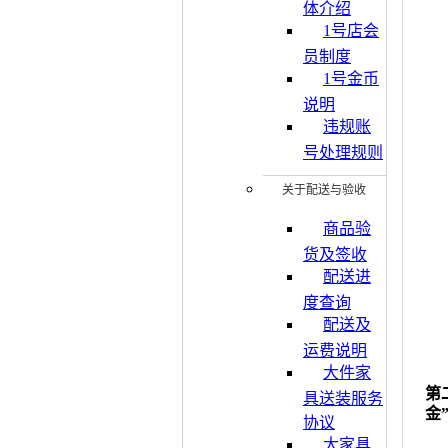
体介绍
1号店会
员制度
1号金币
说明
违规账
号处理规则
关于配送与验收
商品验
货及签收
配送进
度查询
配送及
运费说明
大件家
第
具送装服务
金
协议
大家具