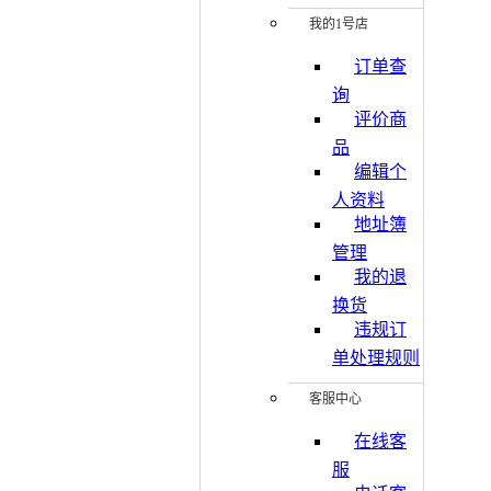
我的1号店
订单查
询
评价商
品
编辑个
人资料
地址簿
管理
我的退
换货
违规订
单处理规则
客服中心
在线客
服