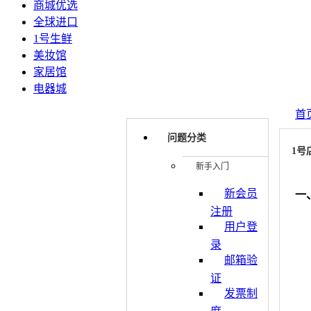
商城优选
全球进口
1号生鲜
美妆馆
家居馆
电器城
首
问题分类
1号
新手入门
新会员
一
注册
用户登
录
邮箱验
证
发票制