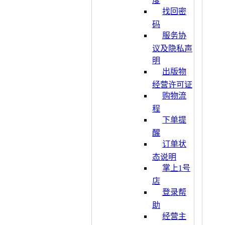
度
找回密
码
服务协
议及隐私声
明
出版物
经营许可证
购物流
程
下单提
醒
订单状
态说明
掌上1号
店
登录帮
助
经营主