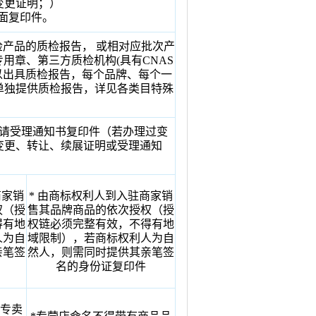
变更证明；）
反面复印件。
产品的质检报告， 或相对应批次产
用章、第三方质检机构(具有CNAS
可以出具质检报告，每个品牌、每个一
单独提供质检报告，详见各类目特殊
请受理通知书复印件（若办理过变
变更、转让、续展证明或受理通知
商家销
* 由商标权利人到入驻商家销
权（授
售其品牌商品的依次授权（授
得有地
权链必须完整有效，不得有地
人为自
域限制），若商标权利人为自
亲笔签
然人，则需同时提供其亲笔签
名的身份证复印件
的专卖