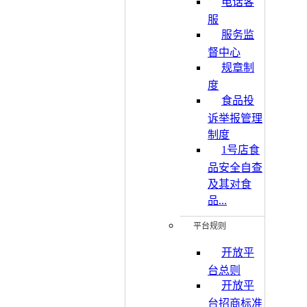
电话客
服
服务监
督中心
规章制
度
食品投
诉举报管理
制度
1号店食
品安全自查
及其对食
品...
平台规则
开放平
台总则
开放平
台招商标准